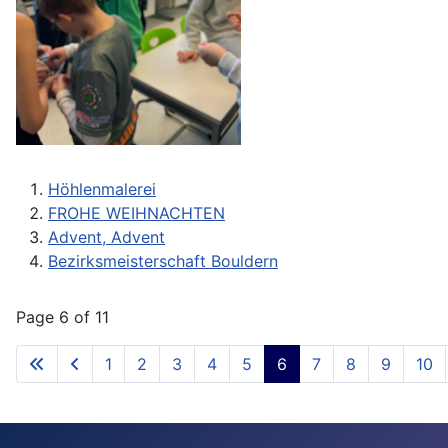
Höhlenmalerei
FROHE WEIHNACHTEN
Advent, Advent
Bezirksmeisterschaft Bouldern
Page 6 of 11
1
2
3
4
5
6
7
8
9
10