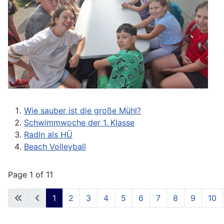
Wie sauber ist die große Mühl?
Schwimmwoche der 1. Klasse
Radln als HÜ
Beach Volleyball
Page 1 of 11
1
2
3
4
5
6
7
8
9
10