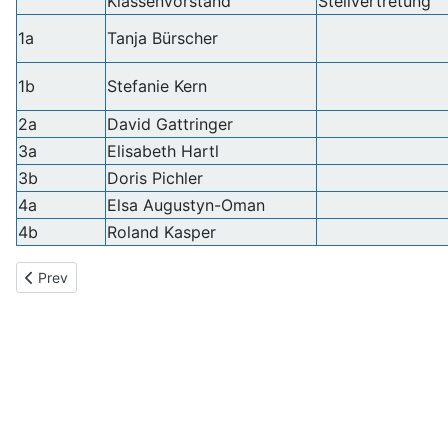
Klassenvorstand
Stellvertretung
1a
Tanja Bürscher
1b
Stefanie Kern
2a
David Gattringer
3a
Elisabeth Hartl
3b
Doris Pichler
4a
Elsa Augustyn-Oman
4b
Roland Kasper
Previous article: Absolventen
Prev