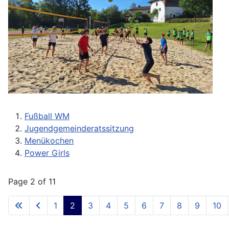
Fußball WM
Jugendgemeinderatssitzung
Menükochen
Power Girls
Page 2 of 11
1
2
3
4
5
6
7
8
9
10