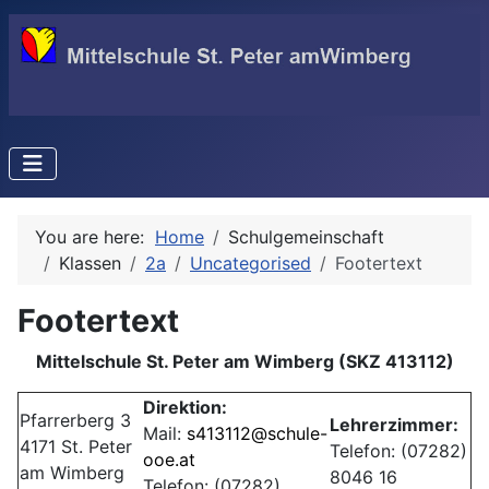
You are here:
Home
Schulgemeinschaft
Klassen
2a
Uncategorised
Footertext
Footertext
Mittelschule
St. Peter am Wimberg
(SKZ
413112)
Direktion:
Pfarrerberg 3
Lehrerzimmer:
Mail:
s413112@schule-
4171 St. Peter
Telefon: (07282)
ooe.at
am Wimberg
8046 16
Telefon: (07282)