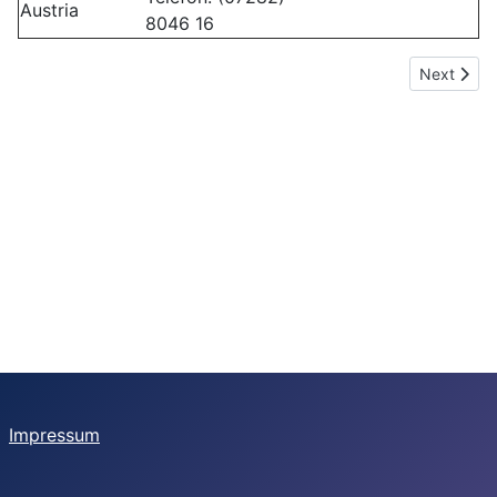
Austria
8046 16
Next artic
Next
Impressum